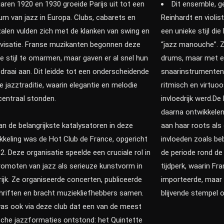
 jaren 1920 en 1930 groeide Parijs uit tot een
Dit ensemble, ge
um van jazz in Europa. Clubs, cabarets en
Reinhardt en violis
alen vulden zich met de klanken van swing en
een unieke stijl di
visatie. Franse muzikanten begonnen deze
“jazz manouche”. 
e stijl te omarmen, maar gaven er al snel hun
drums, maar met e
 draai aan. Dit leidde tot een onderscheidende
snaarinstrumenten,
e jazztraditie, waarin elegantie en melodie
ritmisch en virtuoo
centraal stonden.
invloedrijk werd.De
daarna ontwikkelen
an de belangrijkste katalysatoren in deze
aan haar roots al
kkeling was de Hot Club de France, opgericht
invloeden zoals be
32. Deze organisatie speelde een cruciale rol in
de periode rond de
romoten van jazz als serieuze kunstvorm in
tijdperk, waarin Fran
rijk. Ze organiseerde concerten, publiceerde
importeerde, maar
chriften en bracht muziekliefhebbers samen.
blijvende stempel o
as ook via deze club dat een van de meest
sche jazzformaties ontstond: het Quintette