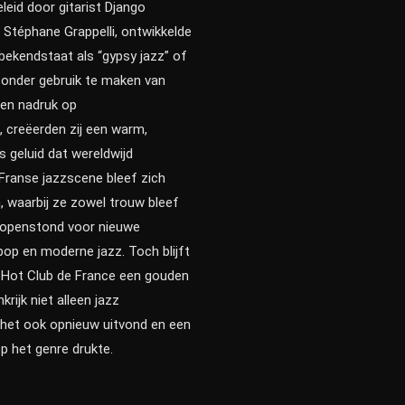
leid door gitarist Django
t Stéphane Grappelli, ontwikkelde
e bekendstaat als “gypsy jazz” of
Zonder gebruik te maken van
en nadruk op
 creëerden zij een warm,
s geluid dat wereldwijd
 Franse jazzscene bleef zich
, waarbij ze zowel trouw bleef
s openstond voor nieuwe
bop en moderne jazz. Toch blijft
 Hot Club de France een gouden
krijk niet alleen jazz
 het ook opnieuw uitvond en een
p het genre drukte.