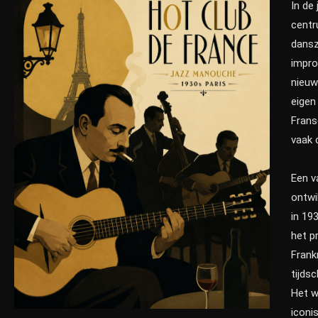
In de
centr
dansz
impro
nieuw
eigen
Frans
vaak 
Een v
ontwi
in 19
het p
Frank
tijds
Het w
iconi